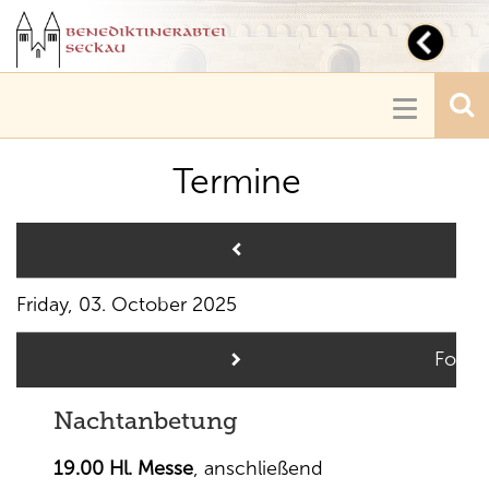
Toggl
navig
Toggle
navigatio
Termine
Pre
Friday, 03. October 2025
Follo
Nachtanbetung
19.00 Hl. Messe
, anschließend