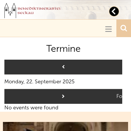
Toggl
navig
Toggle
navigatio
Termine
Pre
Monday, 22. September 2025
Follo
No events were found