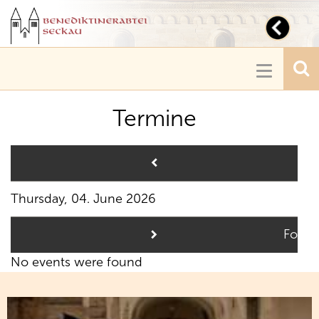
Toggl
navig
Toggle
navigatio
Termine
Pre
Thursday, 04. June 2026
Follo
No events were found