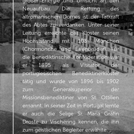
großer Energie und Umsicht an den
Neuaufbau. Die Rettung des
altromanischen Domes ist der Tatkraft
des Abtes zu verdanken. Unter seiner
Leitung erreichte das Kloster seinen
Höchststand mit 103 Mönchen
(Chormönche und Laienbrüder). Für
die benediktinsche Konföderation war
er 1895 als Visitator der
portugiesischen Benediktinerklöster
tätig und wurde von 1896 bis 1902
zum Generalsuperior der
Missionsbenediktiner von St. Ottilien
ernannt. In seiner Zeit in Portugal lernte
er auch die Selige Sr. Maria Gräfin
Droste zu Vischering kennen, die ihn
zum geistlichen Begleiter erwählte.