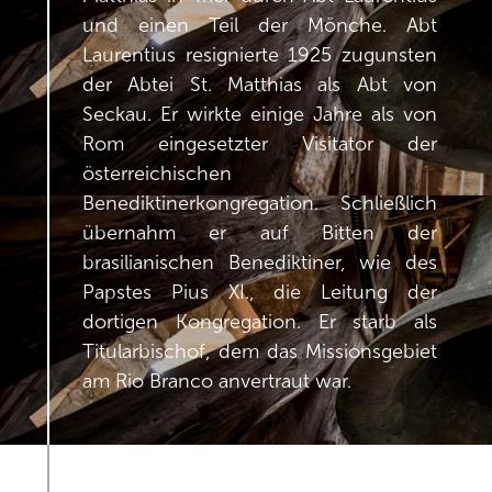
und einen Teil der Mönche. Abt
Laurentius resignierte 1925 zugunsten
der Abtei St. Matthias als Abt von
Seckau. Er wirkte einige Jahre als von
Rom eingesetzter Visitator der
österreichischen
Benediktinerkongregation. Schließlich
übernahm er auf Bitten der
brasilianischen Benediktiner, wie des
Papstes Pius XI., die Leitung der
dortigen Kongregation. Er starb als
Titularbischof, dem das Missionsgebiet
am Rio Branco anvertraut war.