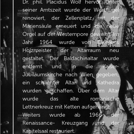
Dr. phil. Placidus Wolf hervor. Unter
seiner Amtszeit wurde der Westflügel
renoviert, der Zellenplatz mit der
Mariensäule erneuert und die neue
Orgel auf der Westempore geweiht. Im
Jahr 1964 wurde von Clemens
Holzmeister der Altarraum neu
gestaltet. Der Baldachinaltar wurde
entfernt und in die Kaiser-
Jubiläumskirche nach Wien gegeben,
ein schlichter Altar und Kathedra
wurden geschaffen. Über dem Altar
wurde das alte romanische
Lettnerkreuz mit Ketten aufgehängt.
Weiters wurde ab 1966 der
Renaissance- Kreuzgang und der
Kapitelsaal restauriert.