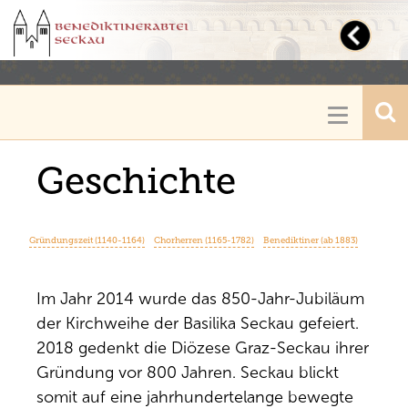
Toggl
navig
Toggle
navigatio
Geschichte
Gründungszeit (1140-1164)
Chorherren (1165-1782)
Benediktiner (ab 1883)
Im Jahr 2014 wurde das 850-Jahr-Jubiläum
der Kirchweihe der Basilika Seckau gefeiert.
2018 gedenkt die Diözese Graz-Seckau ihrer
Gründung vor 800 Jahren. Seckau blickt
somit auf eine jahrhundertelange bewegte