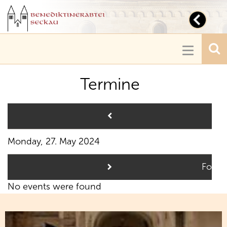
Toggl
navig
Toggle
navigatio
Termine
Pre
Monday, 27. May 2024
Follo
No events were found