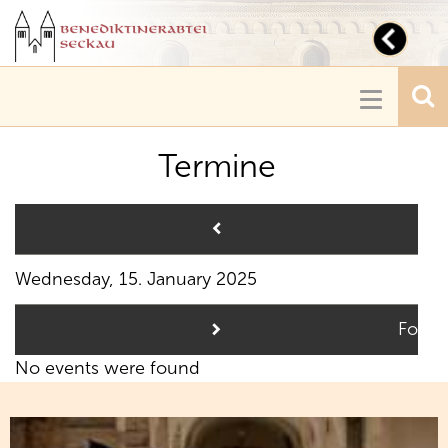
Toggl
navig
Toggle
navigatio
Termine
Pre
Wednesday, 15. January 2025
Follo
No events were found