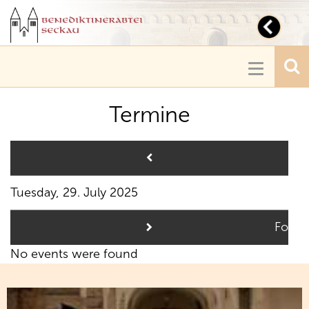
Toggl
navig
Toggle
navigatio
Termine
Pre
Tuesday, 29. July 2025
Follo
No events were found