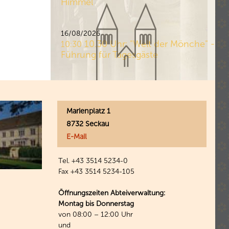
Himmel
16/08/2026
10.30 Uhr: "Welt der Mönche" -
10:30
Führung für Tagesgäste
Marienplatz 1
8732 Seckau
E-Mail
Tel. +43 3514 5234-0
Fax +43 3514 5234-105
Öffnungszeiten Abteiverwaltung:
Montag bis Donnerstag
von 08:00 – 12:00 Uhr
und